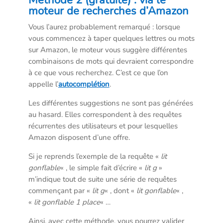
Méthode 2 (gratuite) : via le
moteur de recherches d’Amazon
Vous l’aurez probablement remarqué : lorsque
vous commencez à taper quelques lettres ou mots
sur Amazon, le moteur vous suggère différentes
combinaisons de mots qui devraient correspondre
à ce que vous recherchez. C’est ce que l’on
appelle l’
autocomplétion
.
Les différentes suggestions ne sont pas générées
au hasard. Elles correspondent à des requêtes
récurrentes des utilisateurs et pour lesquelles
Amazon disposent d’une offre.
Si je reprends l’exemple de la requête «
lit
gonflable
« , le simple fait d’écrire «
lit g
»
m’indique tout de suite une série de requêtes
commençant par «
lit g
« , dont «
lit gonflable
« ,
«
lit gonflable 1 place
« …
Ainsi, avec cette méthode, vous pourrez valider