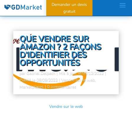
Demander un devis
gratuit
QUE VENDRE SUR
AMAZON ? 2 FAÇONS
D’IDENTIFIER DES
OPPORTUNITÉS
par
Gabriel Delpech
|
Mis à jour le 07/12/2022 |
Publié le 08/09/2022
|
Vendre sur le web
,
Marketplaces
|
0 commentaires
Vendre sur le web