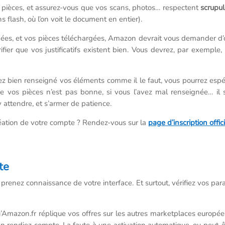
s pièces, et assurez-vous que vos scans, photos… respectent
scrupu
 flash, où l’on voit le document en entier).
nées, et vos pièces téléchargées, Amazon devrait vous demander d’
er que vos justificatifs existent bien. Vous devrez, par exemple, 
ez bien renseigné vos éléments comme il le faut, vous pourrez esp
de vos pièces n’est pas bonne, si vous l’avez mal renseignée… il
y attendre, et s’armer de patience.
réation de votre compte ? Rendez-vous sur la
page d’inscription offi
te
prenez connaissance de votre interface. Et surtout, vérifiez vos par
qu’Amazon.fr réplique vos offres sur les autres marketplaces europ
rendiez compte. La faute à une activation automatique, ou peut-