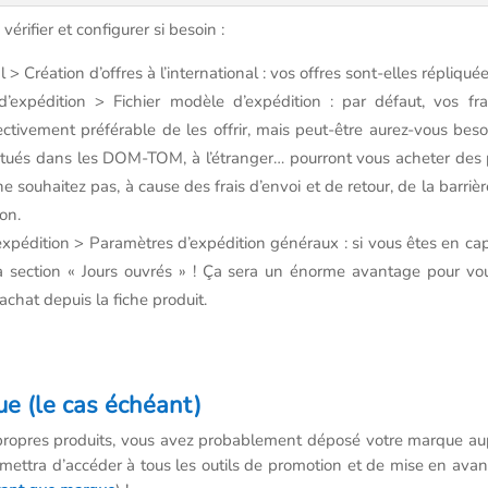
rifier et configurer si besoin :
 > Création d’offres à l’international : vos offres sont-elles répliquée
’expédition > Fichier modèle d’expédition
: par défaut, vos fra
ctivement préférable de les offrir, mais peut-être aurez-vous be
ts situés dans les DOM-TOM, à l’étranger… pourront vous acheter des 
 souhaitez pas, à cause des frais d’envoi et de retour, de la barri
on.
expédition >
Paramètres d’expédition généraux : si vous êtes en capa
 section « Jours ouvrés » ! Ça sera un énorme avantage pour vous
 achat depuis la fiche produit.
ue (le cas échéant)
ropres produits, vous avez probablement déposé votre marque aupr
mettra d’accéder à tous les outils de promotion et de mise en ava