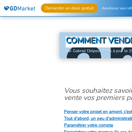
Demander un devis gratuit
Améliorer son ré
COMMENT VENDR
par
Gabriel Delpech
|
Mis à jour le 
Vous souhaitez savoi
vente vos premiers p
Penser votre projet en amont, c’est
Tout d’abord, un peu d’administrat
Paramétrer votre compte
Enregistrer votre marque (le cas é