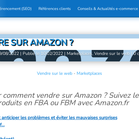
férencement (SEO)
Références clients
Conseils & Actualités e-commerce
E SUR AMAZON ?
19/08/2022 | Publié le 10/02/2022
|
Marketplaces
,
Vendre sur le web
|
0 
Vendre sur le web
-
Marketplaces
r comment vendre sur Amazon ? Suivez le
roduits en FBA ou FBM avec Amazon.fr
 anticiper les problèmes et éviter les mauvaises surprises
if…
chéant)