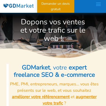
Demander un devis
gratuit
Dopons vos ventes
et votre trafic sur le
web !
GDMarket
, votre
expert
freelance SEO & e-commerce
PME, PMI, entrepreneurs, marques… vous êtes
présents sur le web, et vous souhaitez
améliorer votre référencement
et
augmenter
votre trafic
?