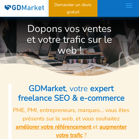
Demander un devis
gratuit
Dopons vos ventes
et votre trafic sur le
web !
GDMarket
, votre
expert
freelance SEO & e-commerce
PME, PMI, entrepreneurs, marques… vous êtes
présents sur le web, et vous souhaitez
améliorer votre référencement
et
augmenter
votre trafic
?